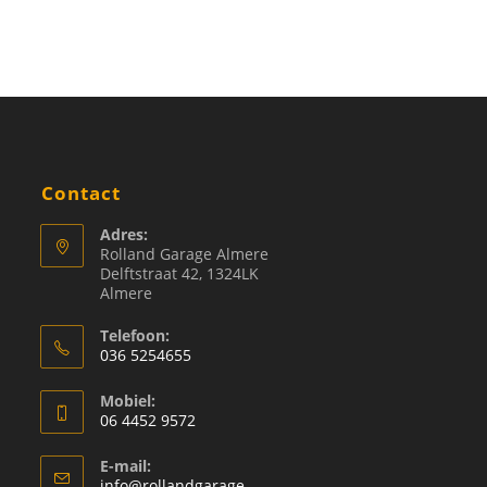
Contact
Adres:
Rolland Garage Almere
Delftstraat 42, 1324LK
Almere
Telefoon:
036 5254655
Mobiel:
06 4452 9572
E-mail:
info@rollandgarage-